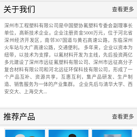
联系我们
关于我们
查看更多
联系我们
深州市工程塑料有限公司是中国塑协氟塑料专委会副理事长
单位，高新技术企业。企业注册资金5000万元，位于河北省
交通运输行业标准《桥梁支座用高分子材料
深州经济开发区，南邻307国道与黄石高速公路，东临深州
火车站与大广高速公路，交通便利。 多年来，企业以资本为
纽带，以技术为支撑，以氟材料开发为主线，先后投资两亿
滑板》 送审稿审查会在京召开...
多元建设了深州市远征氟塑料有限公司、深州市远征高分子
复合材料有限公司和河北远征环保科技有限公司，形成了一
个产品互补、资源共享，互惠互利，集产品研发、生产制
造、销售服务为一体的产业集群。 企业先后与清华大学、西
安交大、上海交大...
河北省科学院与远征环保科技有限公司能源
与环境新材料成果转化基地签约暨揭牌仪
推荐产品
查看更多
式...