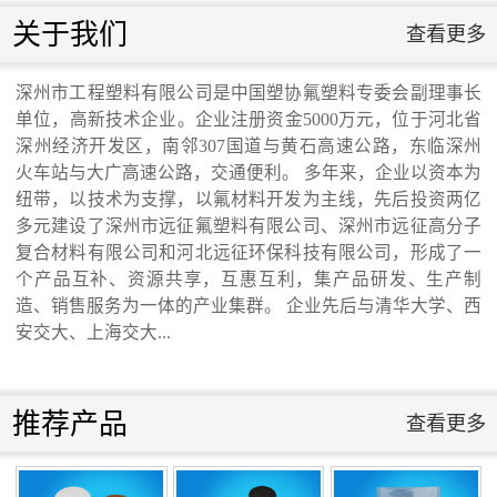
联系我们
关于我们
查看更多
联系我们
深州市工程塑料有限公司是中国塑协氟塑料专委会副理事长
单位，高新技术企业。企业注册资金5000万元，位于河北省
交通运输行业标准《桥梁支座用高分子材料
深州经济开发区，南邻307国道与黄石高速公路，东临深州
火车站与大广高速公路，交通便利。 多年来，企业以资本为
纽带，以技术为支撑，以氟材料开发为主线，先后投资两亿
滑板》 送审稿审查会在京召开...
多元建设了深州市远征氟塑料有限公司、深州市远征高分子
复合材料有限公司和河北远征环保科技有限公司，形成了一
个产品互补、资源共享，互惠互利，集产品研发、生产制
造、销售服务为一体的产业集群。 企业先后与清华大学、西
安交大、上海交大...
河北省科学院与远征环保科技有限公司能源
与环境新材料成果转化基地签约暨揭牌仪
推荐产品
查看更多
式...