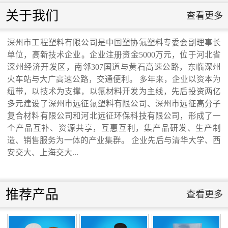
联系我们
关于我们
查看更多
联系我们
深州市工程塑料有限公司是中国塑协氟塑料专委会副理事长
单位，高新技术企业。企业注册资金5000万元，位于河北省
交通运输行业标准《桥梁支座用高分子材料
深州经济开发区，南邻307国道与黄石高速公路，东临深州
火车站与大广高速公路，交通便利。 多年来，企业以资本为
纽带，以技术为支撑，以氟材料开发为主线，先后投资两亿
滑板》 送审稿审查会在京召开...
多元建设了深州市远征氟塑料有限公司、深州市远征高分子
复合材料有限公司和河北远征环保科技有限公司，形成了一
个产品互补、资源共享，互惠互利，集产品研发、生产制
造、销售服务为一体的产业集群。 企业先后与清华大学、西
安交大、上海交大...
河北省科学院与远征环保科技有限公司能源
与环境新材料成果转化基地签约暨揭牌仪
推荐产品
查看更多
式...