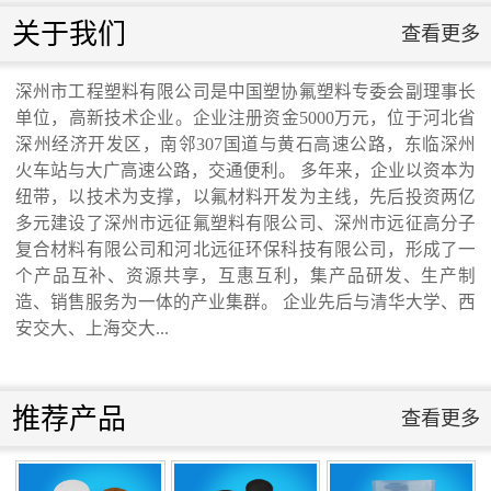
滑板》 送审稿审查会在京召开...
联系我们
关于我们
查看更多
联系我们
深州市工程塑料有限公司是中国塑协氟塑料专委会副理事长
单位，高新技术企业。企业注册资金5000万元，位于河北省
河北省科学院与远征环保科技有限公司能源
深州经济开发区，南邻307国道与黄石高速公路，东临深州
火车站与大广高速公路，交通便利。 多年来，企业以资本为
纽带，以技术为支撑，以氟材料开发为主线，先后投资两亿
与环境新材料成果转化基地签约暨揭牌仪
多元建设了深州市远征氟塑料有限公司、深州市远征高分子
复合材料有限公司和河北远征环保科技有限公司，形成了一
式...
个产品互补、资源共享，互惠互利，集产品研发、生产制
造、销售服务为一体的产业集群。 企业先后与清华大学、西
安交大、上海交大...
氟塑料行业兴氟沙龙...
推荐产品
查看更多