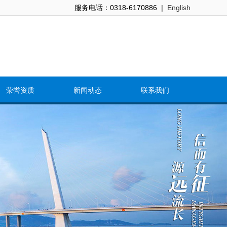
服务电话：0318-6170886 |
English
荣誉资质
新闻动态
联系我们