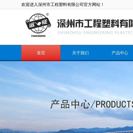
欢迎进入深州市工程塑料有限公司官方网站！
首页
关于我们
产品中心