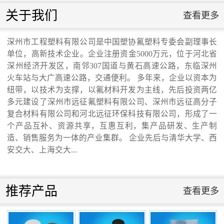
联系我们
关于我们
查看更多
联系我们
深州市工程塑料有限公司是中国塑协氟塑料专委会副理事长
单位，高新技术企业。企业注册资金5000万元，位于河北省
交通运输行业标准《桥梁支座用高分子材料
深州经济开发区，南邻307国道与黄石高速公路，东临深州
火车站与大广高速公路，交通便利。 多年来，企业以资本为
纽带，以技术为支撑，以氟材料开发为主线，先后投资两亿
滑板》 送审稿审查会在京召开...
多元建设了深州市远征氟塑料有限公司、深州市远征高分子
复合材料有限公司和河北远征环保科技有限公司，形成了一
个产品互补、资源共享，互惠互利，集产品研发、生产制
造、销售服务为一体的产业集群。 企业先后与清华大学、西
安交大、上海交大...
河北省科学院与远征环保科技有限公司能源
与环境新材料成果转化基地签约暨揭牌仪
推荐产品
查看更多
式...