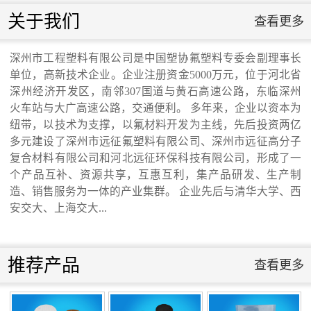
联系我们
关于我们
查看更多
联系我们
深州市工程塑料有限公司是中国塑协氟塑料专委会副理事长
单位，高新技术企业。企业注册资金5000万元，位于河北省
交通运输行业标准《桥梁支座用高分子材料
深州经济开发区，南邻307国道与黄石高速公路，东临深州
火车站与大广高速公路，交通便利。 多年来，企业以资本为
纽带，以技术为支撑，以氟材料开发为主线，先后投资两亿
滑板》 送审稿审查会在京召开...
多元建设了深州市远征氟塑料有限公司、深州市远征高分子
复合材料有限公司和河北远征环保科技有限公司，形成了一
个产品互补、资源共享，互惠互利，集产品研发、生产制
造、销售服务为一体的产业集群。 企业先后与清华大学、西
安交大、上海交大...
河北省科学院与远征环保科技有限公司能源
与环境新材料成果转化基地签约暨揭牌仪
推荐产品
查看更多
式...