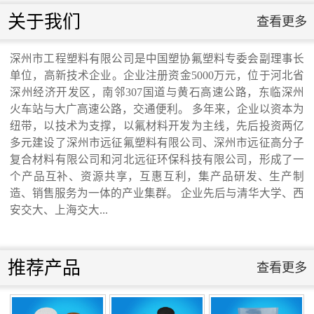
联系我们
关于我们
查看更多
联系我们
深州市工程塑料有限公司是中国塑协氟塑料专委会副理事长
单位，高新技术企业。企业注册资金5000万元，位于河北省
交通运输行业标准《桥梁支座用高分子材料
深州经济开发区，南邻307国道与黄石高速公路，东临深州
火车站与大广高速公路，交通便利。 多年来，企业以资本为
纽带，以技术为支撑，以氟材料开发为主线，先后投资两亿
滑板》 送审稿审查会在京召开...
多元建设了深州市远征氟塑料有限公司、深州市远征高分子
复合材料有限公司和河北远征环保科技有限公司，形成了一
个产品互补、资源共享，互惠互利，集产品研发、生产制
造、销售服务为一体的产业集群。 企业先后与清华大学、西
安交大、上海交大...
河北省科学院与远征环保科技有限公司能源
与环境新材料成果转化基地签约暨揭牌仪
推荐产品
查看更多
式...