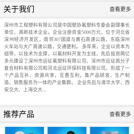
联系我们
关于我们
查看更多
联系我们
深州市工程塑料有限公司是中国塑协氟塑料专委会副理事长
单位，高新技术企业。企业注册资金5000万元，位于河北省
交通运输行业标准《桥梁支座用高分子材料
深州经济开发区，南邻307国道与黄石高速公路，东临深州
火车站与大广高速公路，交通便利。 多年来，企业以资本为
纽带，以技术为支撑，以氟材料开发为主线，先后投资两亿
滑板》 送审稿审查会在京召开...
多元建设了深州市远征氟塑料有限公司、深州市远征高分子
复合材料有限公司和河北远征环保科技有限公司，形成了一
个产品互补、资源共享，互惠互利，集产品研发、生产制
造、销售服务为一体的产业集群。 企业先后与清华大学、西
安交大、上海交大...
河北省科学院与远征环保科技有限公司能源
与环境新材料成果转化基地签约暨揭牌仪
推荐产品
查看更多
式...