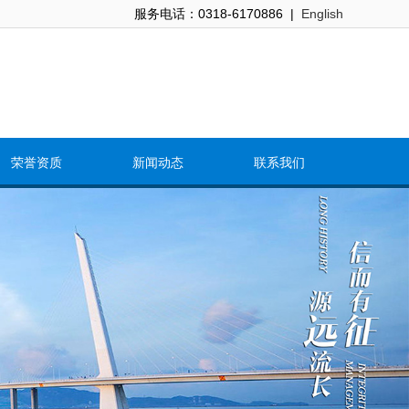
服务电话：0318-6170886 |
English
荣誉资质
新闻动态
联系我们