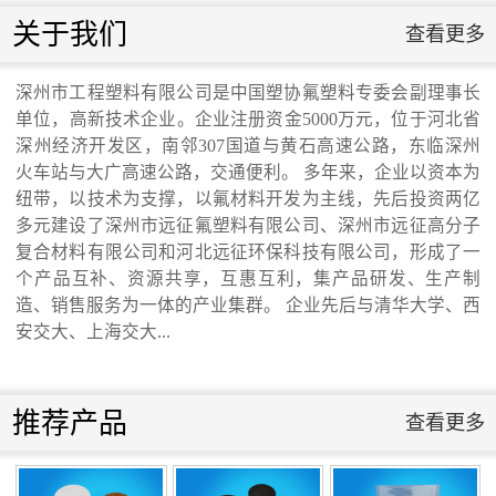
滑板》 送审稿审查会在京召开...
联系我们
关于我们
查看更多
联系我们
深州市工程塑料有限公司是中国塑协氟塑料专委会副理事长
单位，高新技术企业。企业注册资金5000万元，位于河北省
河北省科学院与远征环保科技有限公司能源
深州经济开发区，南邻307国道与黄石高速公路，东临深州
火车站与大广高速公路，交通便利。 多年来，企业以资本为
纽带，以技术为支撑，以氟材料开发为主线，先后投资两亿
与环境新材料成果转化基地签约暨揭牌仪
多元建设了深州市远征氟塑料有限公司、深州市远征高分子
复合材料有限公司和河北远征环保科技有限公司，形成了一
式...
个产品互补、资源共享，互惠互利，集产品研发、生产制
造、销售服务为一体的产业集群。 企业先后与清华大学、西
安交大、上海交大...
氟塑料行业兴氟沙龙...
推荐产品
查看更多