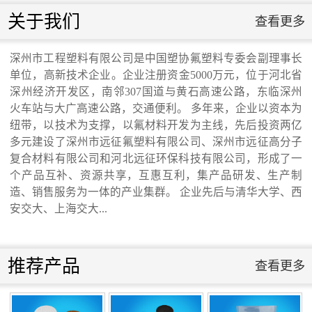
联系我们
关于我们
查看更多
联系我们
深州市工程塑料有限公司是中国塑协氟塑料专委会副理事长
单位，高新技术企业。企业注册资金5000万元，位于河北省
交通运输行业标准《桥梁支座用高分子材料
深州经济开发区，南邻307国道与黄石高速公路，东临深州
火车站与大广高速公路，交通便利。 多年来，企业以资本为
纽带，以技术为支撑，以氟材料开发为主线，先后投资两亿
滑板》 送审稿审查会在京召开...
多元建设了深州市远征氟塑料有限公司、深州市远征高分子
复合材料有限公司和河北远征环保科技有限公司，形成了一
个产品互补、资源共享，互惠互利，集产品研发、生产制
造、销售服务为一体的产业集群。 企业先后与清华大学、西
安交大、上海交大...
河北省科学院与远征环保科技有限公司能源
与环境新材料成果转化基地签约暨揭牌仪
推荐产品
查看更多
式...