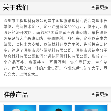
联系我们
关于我们
查看更多
联系我们
深州市工程塑料有限公司是中国塑协氟塑料专委会副理事长
单位，高新技术企业。企业注册资金5000万元，位于河北省
交通运输行业标准《桥梁支座用高分子材料
深州经济开发区，南邻307国道与黄石高速公路，东临深州
火车站与大广高速公路，交通便利。 多年来，企业以资本为
纽带，以技术为支撑，以氟材料开发为主线，先后投资两亿
滑板》 送审稿审查会在京召开...
多元建设了深州市远征氟塑料有限公司、深州市远征高分子
复合材料有限公司和河北远征环保科技有限公司，形成了一
个产品互补、资源共享，互惠互利，集产品研发、生产制
造、销售服务为一体的产业集群。 企业先后与清华大学、西
安交大、上海交大...
河北省科学院与远征环保科技有限公司能源
与环境新材料成果转化基地签约暨揭牌仪
推荐产品
查看更多
式...