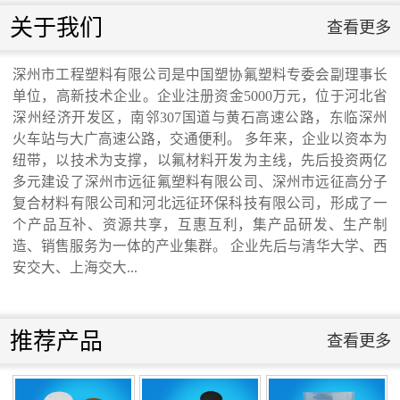
联系我们
关于我们
查看更多
联系我们
深州市工程塑料有限公司是中国塑协氟塑料专委会副理事长
单位，高新技术企业。企业注册资金5000万元，位于河北省
交通运输行业标准《桥梁支座用高分子材料
深州经济开发区，南邻307国道与黄石高速公路，东临深州
火车站与大广高速公路，交通便利。 多年来，企业以资本为
纽带，以技术为支撑，以氟材料开发为主线，先后投资两亿
滑板》 送审稿审查会在京召开...
多元建设了深州市远征氟塑料有限公司、深州市远征高分子
复合材料有限公司和河北远征环保科技有限公司，形成了一
个产品互补、资源共享，互惠互利，集产品研发、生产制
造、销售服务为一体的产业集群。 企业先后与清华大学、西
安交大、上海交大...
河北省科学院与远征环保科技有限公司能源
与环境新材料成果转化基地签约暨揭牌仪
推荐产品
查看更多
式...