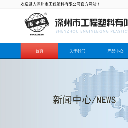
欢迎进入深州市工程塑料有限公司官方网站！
首页
关于我们
产品中心