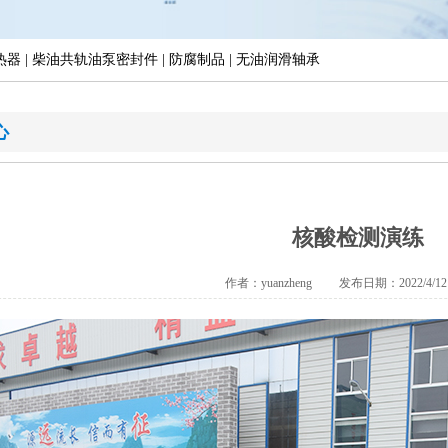
热器 | 柴油共轨油泵密封件 | 防腐制品 | 无油润滑轴承
心
核酸检测演练
作者：yuanzheng 发布日期：2022/4/12 11