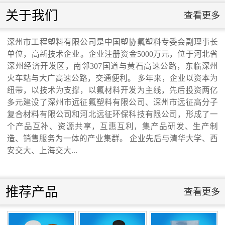
联系我们
关于我们
查看更多
联系我们
深州市工程塑料有限公司是中国塑协氟塑料专委会副理事长
单位，高新技术企业。企业注册资金5000万元，位于河北省
交通运输行业标准《桥梁支座用高分子材料
深州经济开发区，南邻307国道与黄石高速公路，东临深州
火车站与大广高速公路，交通便利。 多年来，企业以资本为
纽带，以技术为支撑，以氟材料开发为主线，先后投资两亿
滑板》 送审稿审查会在京召开...
多元建设了深州市远征氟塑料有限公司、深州市远征高分子
复合材料有限公司和河北远征环保科技有限公司，形成了一
个产品互补、资源共享，互惠互利，集产品研发、生产制
造、销售服务为一体的产业集群。 企业先后与清华大学、西
安交大、上海交大...
河北省科学院与远征环保科技有限公司能源
与环境新材料成果转化基地签约暨揭牌仪
推荐产品
查看更多
式...