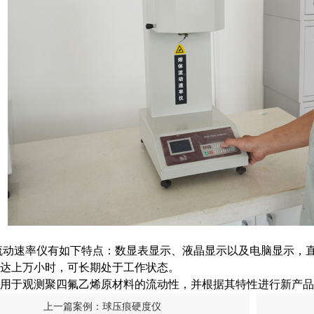
动速率仪有如下特点：数显表显示、液晶显示以及电脑显示，直
达上万小时，可长期处于工作状态。
用于观测聚四氟乙烯原材料的流动性，并根据其特性进行新产品
上一篇案例：球压痕硬度仪