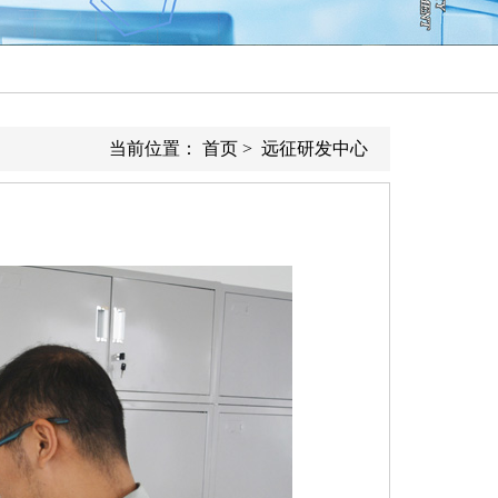
当前位置：
首页
>
远征研发中心