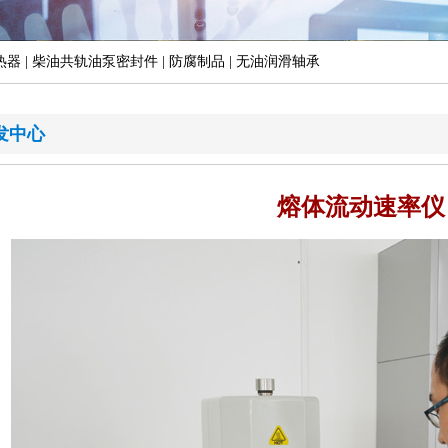
热器 | 柴油共轨油泵密封件 | 防腐制品 | 无油润滑轴承
发中心
熔体流动速率仪