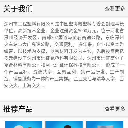
联系我们
关于我们
查看更多
联系我们
深州市工程塑料有限公司是中国塑协氟塑料专委会副理事长
单位，高新技术企业。企业注册资金5000万元，位于河北省
交通运输行业标准《桥梁支座用高分子材料
深州经济开发区，南邻307国道与黄石高速公路，东临深州
火车站与大广高速公路，交通便利。 多年来，企业以资本为
纽带，以技术为支撑，以氟材料开发为主线，先后投资两亿
滑板》 送审稿审查会在京召开...
多元建设了深州市远征氟塑料有限公司、深州市远征高分子
复合材料有限公司和河北远征环保科技有限公司，形成了一
个产品互补、资源共享，互惠互利，集产品研发、生产制
造、销售服务为一体的产业集群。 企业先后与清华大学、西
安交大、上海交大...
河北省科学院与远征环保科技有限公司能源
与环境新材料成果转化基地签约暨揭牌仪
推荐产品
查看更多
式...