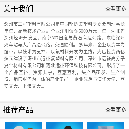
滑板》 送审稿审查会在京召开...
联系我们
关于我们
查看更多
联系我们
深州市工程塑料有限公司是中国塑协氟塑料专委会副理事长
单位，高新技术企业。企业注册资金5000万元，位于河北省
河北省科学院与远征环保科技有限公司能源
深州经济开发区，南邻307国道与黄石高速公路，东临深州
火车站与大广高速公路，交通便利。 多年来，企业以资本为
纽带，以技术为支撑，以氟材料开发为主线，先后投资两亿
与环境新材料成果转化基地签约暨揭牌仪
多元建设了深州市远征氟塑料有限公司、深州市远征高分子
复合材料有限公司和河北远征环保科技有限公司，形成了一
式...
个产品互补、资源共享，互惠互利，集产品研发、生产制
造、销售服务为一体的产业集群。 企业先后与清华大学、西
安交大、上海交大...
氟塑料行业兴氟沙龙...
推荐产品
查看更多