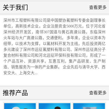
联系我们
关于我们
查看更多
联系我们
深州市工程塑料有限公司是中国塑协氟塑料专委会副理事长
单位，高新技术企业。企业注册资金5000万元，位于河北省
交通运输行业标准《桥梁支座用高分子材料
深州经济开发区，南邻307国道与黄石高速公路，东临深州
火车站与大广高速公路，交通便利。 多年来，企业以资本为
纽带，以技术为支撑，以氟材料开发为主线，先后投资两亿
滑板》 送审稿审查会在京召开...
多元建设了深州市远征氟塑料有限公司、深州市远征高分子
复合材料有限公司和河北远征环保科技有限公司，形成了一
个产品互补、资源共享，互惠互利，集产品研发、生产制
造、销售服务为一体的产业集群。 企业先后与清华大学、西
安交大、上海交大...
河北省科学院与远征环保科技有限公司能源
与环境新材料成果转化基地签约暨揭牌仪
推荐产品
查看更多
式...