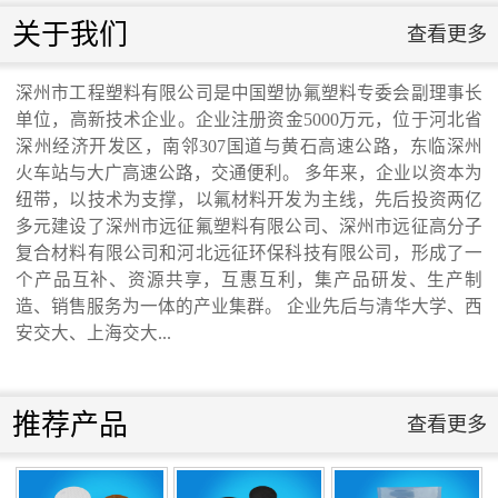
滑板》 送审稿审查会在京召开...
联系我们
关于我们
查看更多
联系我们
深州市工程塑料有限公司是中国塑协氟塑料专委会副理事长
单位，高新技术企业。企业注册资金5000万元，位于河北省
河北省科学院与远征环保科技有限公司能源
深州经济开发区，南邻307国道与黄石高速公路，东临深州
火车站与大广高速公路，交通便利。 多年来，企业以资本为
纽带，以技术为支撑，以氟材料开发为主线，先后投资两亿
与环境新材料成果转化基地签约暨揭牌仪
多元建设了深州市远征氟塑料有限公司、深州市远征高分子
复合材料有限公司和河北远征环保科技有限公司，形成了一
式...
个产品互补、资源共享，互惠互利，集产品研发、生产制
造、销售服务为一体的产业集群。 企业先后与清华大学、西
安交大、上海交大...
氟塑料行业兴氟沙龙...
推荐产品
查看更多