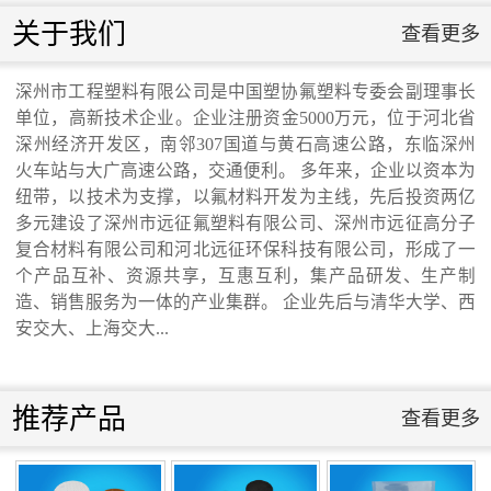
联系我们
关于我们
查看更多
联系我们
深州市工程塑料有限公司是中国塑协氟塑料专委会副理事长
单位，高新技术企业。企业注册资金5000万元，位于河北省
交通运输行业标准《桥梁支座用高分子材料
深州经济开发区，南邻307国道与黄石高速公路，东临深州
火车站与大广高速公路，交通便利。 多年来，企业以资本为
纽带，以技术为支撑，以氟材料开发为主线，先后投资两亿
滑板》 送审稿审查会在京召开...
多元建设了深州市远征氟塑料有限公司、深州市远征高分子
复合材料有限公司和河北远征环保科技有限公司，形成了一
个产品互补、资源共享，互惠互利，集产品研发、生产制
造、销售服务为一体的产业集群。 企业先后与清华大学、西
安交大、上海交大...
河北省科学院与远征环保科技有限公司能源
与环境新材料成果转化基地签约暨揭牌仪
推荐产品
查看更多
式...