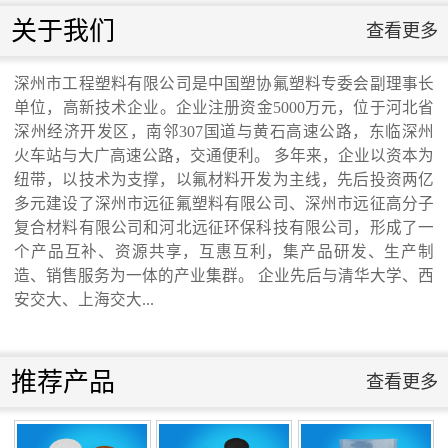
联系我们
关于我们
查看更多
联系我们
深州市工程塑料有限公司是中国塑协氟塑料专委会副理事长
单位，高新技术企业。企业注册资金5000万元，位于河北省
交通运输行业标准《桥梁支座用高分子材料
深州经济开发区，南邻307国道与黄石高速公路，东临深州
火车站与大广高速公路，交通便利。 多年来，企业以资本为
纽带，以技术为支撑，以氟材料开发为主线，先后投资两亿
滑板》 送审稿审查会在京召开...
多元建设了深州市远征氟塑料有限公司、深州市远征高分子
复合材料有限公司和河北远征环保科技有限公司，形成了一
个产品互补、资源共享，互惠互利，集产品研发、生产制
造、销售服务为一体的产业集群。 企业先后与清华大学、西
安交大、上海交大...
河北省科学院与远征环保科技有限公司能源
与环境新材料成果转化基地签约暨揭牌仪
推荐产品
查看更多
式...