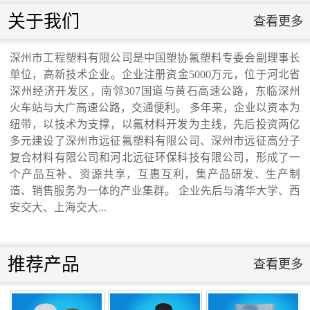
联系我们
关于我们
查看更多
联系我们
交通运输行业标准《桥梁支座用高分子材料
深州市工程塑料有限公司是中国塑协氟塑料专委会副理事长
单位，高新技术企业。企业注册资金5000万元，位于河北省
深州经济开发区，南邻307国道与黄石高速公路，东临深州
滑板》 送审稿审查会在京召开...
火车站与大广高速公路，交通便利。 多年来，企业以资本为
纽带，以技术为支撑，以氟材料开发为主线，先后投资两亿
多元建设了深州市远征氟塑料有限公司、深州市远征高分子
复合材料有限公司和河北远征环保科技有限公司，形成了一
个产品互补、资源共享，互惠互利，集产品研发、生产制
河北省科学院与远征环保科技有限公司能源
造、销售服务为一体的产业集群。 企业先后与清华大学、西
安交大、上海交大...
与环境新材料成果转化基地签约暨揭牌仪
推荐产品
式...
查看更多
氟塑料行业兴氟沙龙...