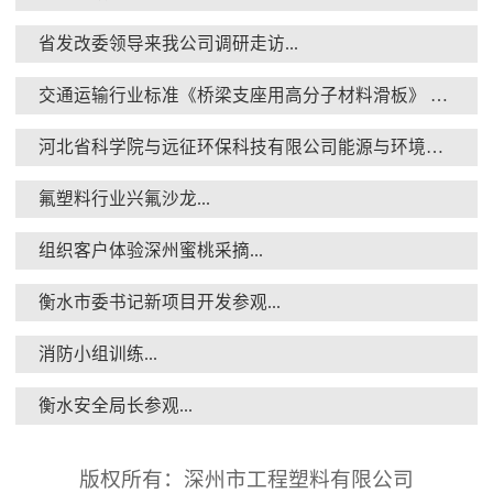
省发改委领导来我公司调研走访...
消防小组训练...
交通运输行业标准《桥梁支座用高分子材料滑板》 送审稿审查会在京召开...
河北省科学院与远征环保科技有限公司能源与环境新材料成果转化基地签约暨揭牌仪式...
氟塑料行业兴氟沙龙...
组织客户体验深州蜜桃采摘...
衡水安全局长参观...
衡水市委书记新项目开发参观...
消防小组训练...
衡水安全局长参观...
版权所有：深州市工程塑料有限公司
核酸检测演练...