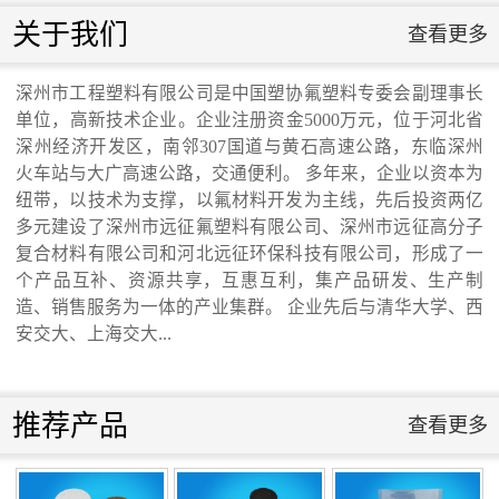
联系我们
关于我们
查看更多
联系我们
深州市工程塑料有限公司是中国塑协氟塑料专委会副理事长
单位，高新技术企业。企业注册资金5000万元，位于河北省
交通运输行业标准《桥梁支座用高分子材料
深州经济开发区，南邻307国道与黄石高速公路，东临深州
火车站与大广高速公路，交通便利。 多年来，企业以资本为
纽带，以技术为支撑，以氟材料开发为主线，先后投资两亿
滑板》 送审稿审查会在京召开...
多元建设了深州市远征氟塑料有限公司、深州市远征高分子
复合材料有限公司和河北远征环保科技有限公司，形成了一
个产品互补、资源共享，互惠互利，集产品研发、生产制
造、销售服务为一体的产业集群。 企业先后与清华大学、西
安交大、上海交大...
河北省科学院与远征环保科技有限公司能源
与环境新材料成果转化基地签约暨揭牌仪
推荐产品
查看更多
式...