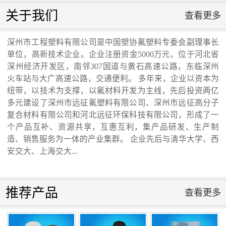
联系我们
关于我们
查看更多
联系我们
深州市工程塑料有限公司是中国塑协氟塑料专委会副理事长
单位，高新技术企业。企业注册资金5000万元，位于河北省
交通运输行业标准《桥梁支座用高分子材料
深州经济开发区，南邻307国道与黄石高速公路，东临深州
火车站与大广高速公路，交通便利。 多年来，企业以资本为
纽带，以技术为支撑，以氟材料开发为主线，先后投资两亿
滑板》 送审稿审查会在京召开...
多元建设了深州市远征氟塑料有限公司、深州市远征高分子
复合材料有限公司和河北远征环保科技有限公司，形成了一
个产品互补、资源共享，互惠互利，集产品研发、生产制
造、销售服务为一体的产业集群。 企业先后与清华大学、西
安交大、上海交大...
河北省科学院与远征环保科技有限公司能源
与环境新材料成果转化基地签约暨揭牌仪
推荐产品
查看更多
式...