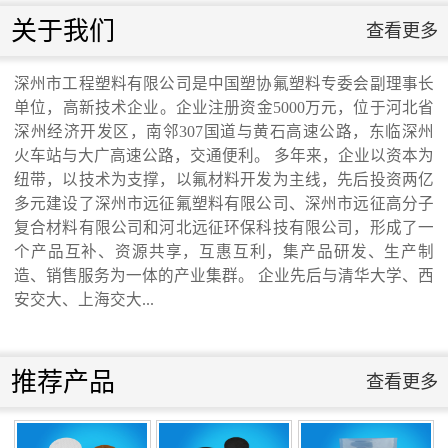
滑板》 送审稿审查会在京召开...
联系我们
关于我们
查看更多
联系我们
深州市工程塑料有限公司是中国塑协氟塑料专委会副理事长
单位，高新技术企业。企业注册资金5000万元，位于河北省
河北省科学院与远征环保科技有限公司能源
深州经济开发区，南邻307国道与黄石高速公路，东临深州
火车站与大广高速公路，交通便利。 多年来，企业以资本为
纽带，以技术为支撑，以氟材料开发为主线，先后投资两亿
与环境新材料成果转化基地签约暨揭牌仪
多元建设了深州市远征氟塑料有限公司、深州市远征高分子
复合材料有限公司和河北远征环保科技有限公司，形成了一
式...
个产品互补、资源共享，互惠互利，集产品研发、生产制
造、销售服务为一体的产业集群。 企业先后与清华大学、西
安交大、上海交大...
氟塑料行业兴氟沙龙...
推荐产品
查看更多